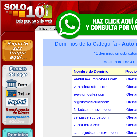
Dominios de la Categoría -
Autom
41 dominios en esta categ
Mostrando 1 de 41
Nombre de Dominio
Precio
VentaDeAutomotores.com
Oferta
ventadeusados.com
Oferta
e-automoviles.com
Oferta
registrovehicular.com
Oferta
feriadeautomoviles.com
Oferta
ventasvehiculos.com
Oferta
zonatuerca.com
Oferta
catalogodeautomoviles.com
Oferta