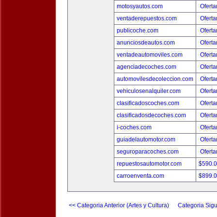
motosyautos.com
Oferta
ventaderepuestos.com
Oferta
publicoche.com
Oferta
anunciosdeautos.com
Oferta
ventadeautomoviles.com
Oferta
agenciadecoches.com
Oferta
automovilesdecoleccion.com
Oferta
vehiculosenalquiler.com
Oferta
clasificadoscoches.com
Oferta
clasificadosdecoches.com
Oferta
i-coches.com
Oferta
guiadelautomotor.com
Oferta
seguroparacoches.com
Oferta
repuestosautomotor.com
$590.
carroenventa.com
$899.
<< Categoria Anterior (Artes y Cultura)
Categoria Sigu