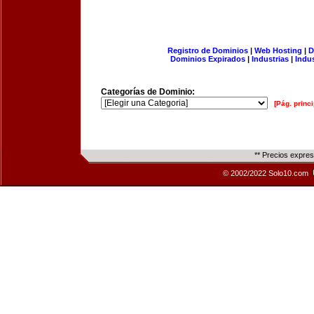
Registro de Dominios
|
Web Hosting
|
D
Dominios Expirados
|
Industrias
|
Indu
Categorías de Dominio:
[Pág. princi
** Precios expre
© 2002/2022 Solo10.com