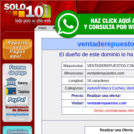
ventaderepuest
El dueño de este dominio lo ha
Mayusculas:
VENTADEREPUESTOS.CO
Minusculas:
ventaderepuestos.com
Longitud:
16 caracteres
Categorias:
AutomÃ³viles y Coches
,
Vent
Precio:
Realizar una oferta!
Visitar!
ventaderepuestos.com
Serán consideradas ofer
Realizar una Oferta