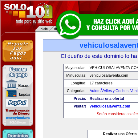
vehiculosalaven
El dueño de este dominio lo ha
Mayusculas:
VEHICULOSALAVENTA.CO
Minusculas:
vehiculosalaventa.com
Longitud:
17 caracteres
Categorias:
AutomÃ³viles y Coches
,
Vent
Precio:
Realizar una oferta!
Visitar!
vehiculosalaventa.com
Serán consideradas ofer
Realizar una Oferta