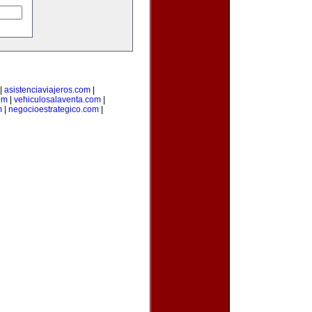
|
asistenciaviajeros.com
|
om
|
vehiculosalaventa.com
|
m
|
negocioestrategico.com
|