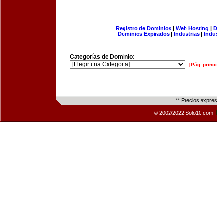
Registro de Dominios
|
Web Hosting
|
D
Dominios Expirados
|
Industrias
|
Indu
Categorías de Dominio:
[Pág. princi
** Precios expre
© 2002/2022 Solo10.com