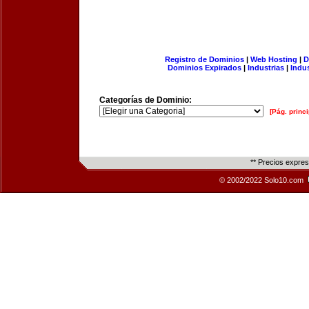
Registro de Dominios
|
Web Hosting
|
D
Dominios Expirados
|
Industrias
|
Indu
Categorías de Dominio:
[Pág. princi
** Precios expre
© 2002/2022 Solo10.com