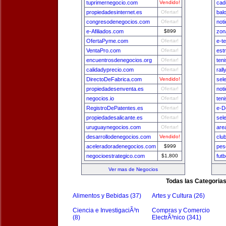
tuprimernegocio.com
Vendido!
cad
propiedadesinternet.es
Ofertar!
bal
congresodenegocios.com
Ofertar!
not
e-Afiliados.com
$899
zon
OfertaPyme.com
Ofertar!
e-t
VentaPro.com
Ofertar!
est
encuentrosdenegocios.org
Ofertar!
ten
calidadyprecio.com
Ofertar!
ral
DirectoDeFabrica.com
Vendido!
sel
propiedadesenventa.es
Ofertar!
not
negocios.io
Ofertar!
ten
RegistroDePatentes.es
Ofertar!
e-D
propiedadesalicante.es
Ofertar!
sel
uruguaynegocios.com
Ofertar!
are
desarrollodenegocios.com
Vendido!
clu
aceleradoradenegocios.com
$999
pes
negocioestrategico.com
$1,800
fut
Ver mas de Negocios
Todas las Categoria
Alimentos y Bebidas (37)
Artes y Cultura (26)
Ciencia e InvestigaciÃ³n
Compras y Comercio
(8)
ElectrÃ³nico (341)