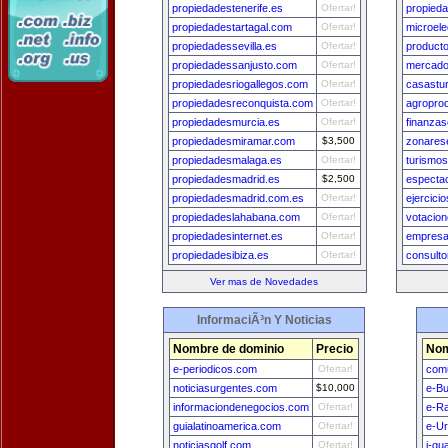
propiedadestenerife.es
Ofertar!
propied
propiedadestartagal.com
Ofertar!
microele
propiedadessevilla.es
Ofertar!
product
propiedadessanjusto.com
Ofertar!
mercado
propiedadesriogallegos.com
Ofertar!
casastur
propiedadesreconquista.com
Ofertar!
agropro
propiedadesmurcia.es
Ofertar!
finanza
propiedadesmiramar.com
$3,500
zonares
propiedadesmalaga.es
Ofertar!
turismo
propiedadesmadrid.es
$2,500
especta
propiedadesmadrid.com.es
Ofertar!
ejercici
propiedadeslahabana.com
Ofertar!
votacion
propiedadesinternet.es
Ofertar!
empresa
propiedadesibiza.es
Ofertar!
consult
Ver mas de Novedades
InformaciÃ³n Y Noticias
Nombre de dominio
Precio
Nom
e-periodicos.com
Ofertar!
comu
noticiasurgentes.com
$10,000
e-B
informaciondenegocios.com
Ofertar!
e-Ra
guialatinoamerica.com
Ofertar!
e-U
noticiasgolf.com
Ofertar!
i-gu