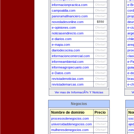
informacionpractica.com
Ofertar!
e-Br
campoaldia.com
Ofertar!
cord
panoramafinanciero.com
Ofertar!
prop
novedadesonline.com
$550
deu
e-opiniones.com
Ofertar!
e-ci
noticiasendirecto.com
Ofertar!
arge
e-diarios.com
Ofertar!
chil
e-mapa.com
Ofertar!
areq
diariodecocina.com
Ofertar!
prov
informacioncomercial.com
Ofertar!
clas
informeambiental.com
Ofertar!
e-P
informeagropecuario.com
Ofertar!
guia
e-Datos.com
Ofertar!
e-do
revistadenoticias.com
Ofertar!
bras
revistademarcas.com
Ofertar!
e-ch
Ver mas de InformaciÃ³n Y Noticias
V
Negocios
Nombre de dominio
Precio
No
procesosdenegocios.com
Ofertar!
soc
universidaddenegocios.com
Ofertar!
aje
mulheresdenegocios.com
Ofertar!
zon