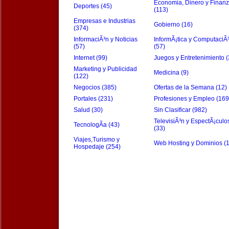
Economia, Dinero y Finan
Deportes (45)
(113)
Empresas e Industrias
Gobierno (16)
(374)
InformaciÃ³n y Noticias
InformÃ¡tica y ComputaciÃ
(57)
(57)
Internet (99)
Juegos y Entretenimiento (
Marketing y Publicidad
Medicina (9)
(122)
Negocios (385)
Ofertas de la Semana (12)
Portales (231)
Profesiones y Empleo (169
Salud (30)
Sin Clasificar (982)
TelevisiÃ³n y EspectÃ¡culo
TecnologÃ­a (43)
(33)
Viajes,Turismo y
Web Hosting y Dominios (
Hospedaje (254)