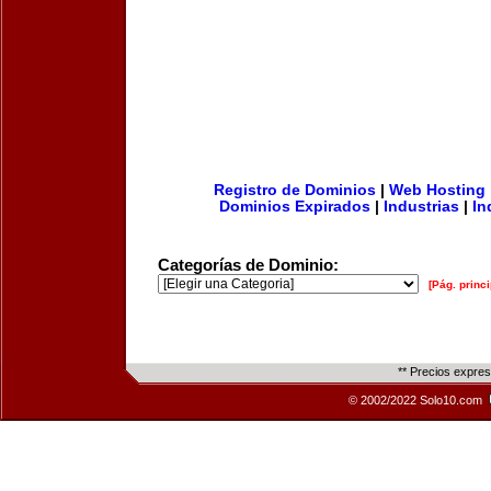
Registro de Dominios
|
Web Hosting
Dominios Expirados
|
Industrias
|
In
Categorías de Dominio:
[Pág. princi
** Precios expre
© 2002/2022 Solo10.com