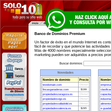
Banco de Dominios Premium
Un factor de éxito en el mundo Internet es con
fácil de recordar y que potencie las actividade
Más de 4000 nombres especialmente seleccion
marketing pueden ser adquiridos a precios pro
Buscar dominios:
Novedades
Nombre de dominio
Precio
Nombre
testdomain.com
Ofertar!
empresa
fincasganaderas.com
$199
clasifi
propiedadeszaragoza.es
Ofertar!
capacit
propiedadesvigo.es
Ofertar!
industri
propiedadesvalladolid.es
Ofertar!
aliment
propiedadesvalencia.es
$295
e-guada