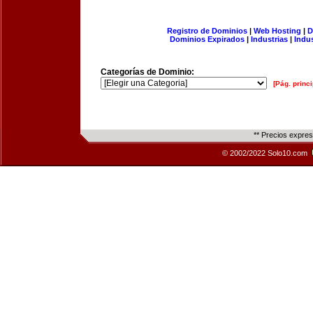
Registro de Dominios
|
Web Hosting
|
D
Dominios Expirados
|
Industrias
|
Indu
Categorías de Dominio:
[Pág. princi
** Precios expre
© 2002/2022 Solo10.com