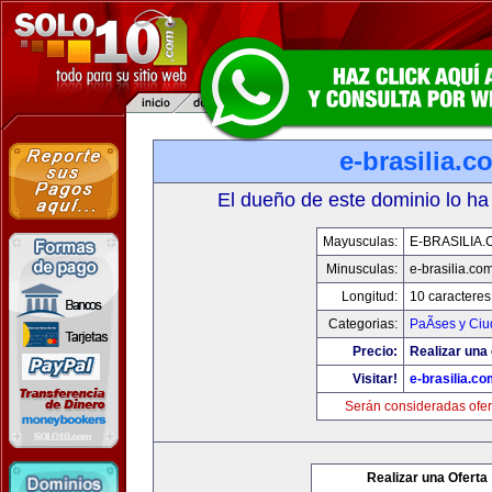
e-brasilia.c
El dueño de este dominio lo ha
Mayusculas:
E-BRASILIA
Minusculas:
e-brasilia.co
Longitud:
10 caracteres
Categorias:
PaÃ­ses y Ci
Precio:
Realizar una 
Visitar!
e-brasilia.co
Serán consideradas ofer
Realizar una Oferta