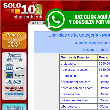
Dominios de la Categoría -
PaÃ
32 dominios en esta categ
Mostrando 1 de 32
Nombre de Dominio
Precio
e-ciudad.com
$950.0
hotelesasuncion.com
$550.0
arequito.com
Ofertar
argentinaenlinea.com
Ofertar
barcelonaempleos.com
Ofertar
brasileros.com
Ofertar
chileinmuebles.com
Ofertar
ciberperu.com
Ofertar