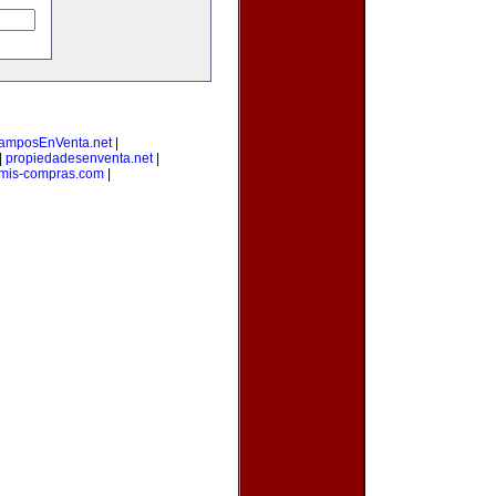
amposEnVenta.net
|
|
propiedadesenventa.net
|
mis-compras.com
|