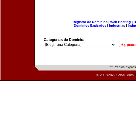
Registro de Dominios
|
Web Hosting
|
D
Dominios Expirados
|
Industrias
|
Indu
Categorías de Dominio:
[Pág. princi
** Precios expre
© 2002/2022 Solo10.com