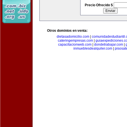
Precio Ofrecido $
Otros dominios en venta:
dietasadomicilio.com
|
comunidadestudiantil
cateringempresas.com
|
guiaexpediciones.c
capacitacionweb.com
|
dondetrabajar.com
|
inmueblesdealquiler.com
|
pisosat