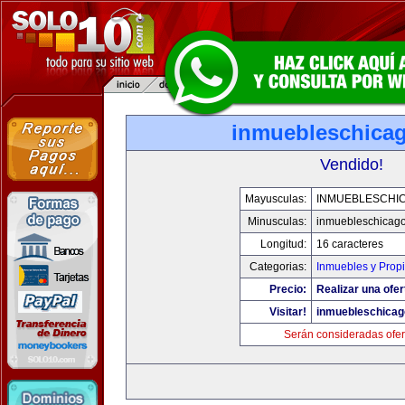
inmuebleschica
Vendido!
Mayusculas:
INMUEBLESCHI
Minusculas:
inmuebleschicag
Longitud:
16 caracteres
Categorias:
Inmuebles y Prop
Precio:
Realizar una ofer
Visitar!
inmuebleschica
Serán consideradas ofer