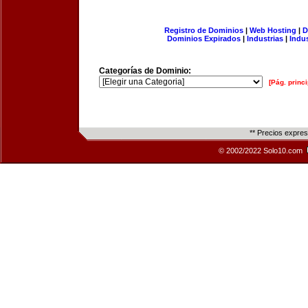
Registro de Dominios
|
Web Hosting
|
D
Dominios Expirados
|
Industrias
|
Indu
Categorías de Dominio:
[Pág. princi
** Precios expre
© 2002/2022 Solo10.com