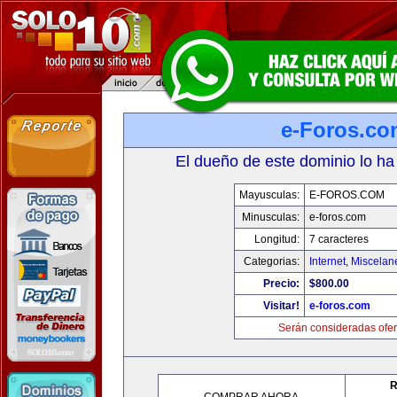
e-Foros.co
El dueño de este dominio lo ha
Mayusculas:
E-FOROS.COM
Minusculas:
e-foros.com
Longitud:
7 caracteres
Categorias:
Internet
,
Miscelane
Precio:
$800.00
Visitar!
e-foros.com
Serán consideradas ofer
R