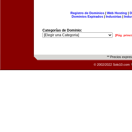
Registro de Dominios
|
Web Hosting
|
D
Dominios Expirados
|
Industrias
|
Indu
Categorías de Dominio:
[Pág. princi
** Precios expre
© 2002/2022 Solo10.com